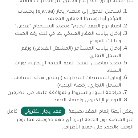
تتم عملية توثيق عقد إيجار الفندق عبر الخطوات التالية:
تسجيل الدخول إلى منصة إيجار (ejar.sa) بحساب
المؤجر أو الوسيط العقاري المعتمد
اختيار نوع العقد “تجاري” وتحديد الاستخدام “فندقي”
إدخال بيانات العقار الفندقي بما في ذلك رقم الصك
وبيانات الموقع
إدخال بيانات المستأجر (المشغّل الفندقي) ورقم
السجل التجاري
تحديد تفاصيل العقد: المدة، القيمة الإيجارية، دورات
السداد
إرفاق المستندات المطلوبة (ترخيص هيئة السياحة،
السجل التجاري، رخصة البلدية)
مراجعة البنود والشروط والموافقة عليها من الطرفين
التوقيع الإلكتروني واعتماد العقد
يمكن أيضًا إتمام العقد بصيغة
عقد إيجار إلكتروني
كامل
عبر المنصة دون الحاجة لزيارة أي جهة حكومية، مما يوفر
الوقت والجهد على جميع الأطراف.