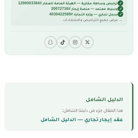
ترخيص وساطة عقارية — الهيئة العامة للعقار #1200003384
وسيط معتمد — منصة إيجار #20072716
سجل تجاري — وزارة التجارة #4030422599
عرض جميع التراخيص والاعتمادات
الدليل الشامل
هذا المقال جزء من دليلنا الشامل:
عقد إيجار تجاري — الدليل الشامل