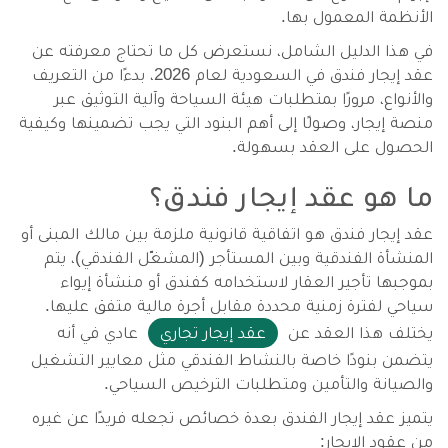
الأنظمة المعمول بها.
في هذا الدليل الشامل، نستعرض كل ما تحتاج معرفته عن
عقد إيجار فندق في السعودية لعام 2026، بدءًا من التعريف
والأنواع، مرورًا بمتطلبات هيئة السياحة وآلية التوثيق عبر
منصة إيجار، وصولًا إلى أهم البنود التي يجب تضمينها وكيفية
الحصول على العقد بسهولة.
ما هو عقد إيجار فندق؟
عقد إيجار فندق هو اتفاقية قانونية ملزمة بين مالك المبنى أو
المنشأة الفندقية وبين المستأجر (المشغّل الفندقي)، يتم
بموجبها تأجير العقار لاستخدامه كفندق أو منشأة إيواء
سياحي لفترة زمنية محددة مقابل أجرة مالية متفق عليها.
يختلف هذا العقد عن
عقد إيجار تجاري
عادي في أنه
يتضمن بنودًا خاصة بالنشاط الفندقي مثل معايير التشغيل
والصيانة والتأمين ومتطلبات الترخيص السياحي.
يتميز عقد إيجار الفندق بعدة خصائص تجعله فريدًا عن غيره
من عقود الإيجار: