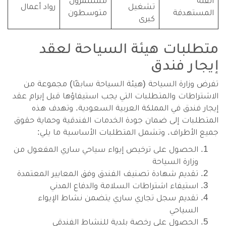
الفئة
مستثمرون
تشغيل
رواد أعمال
المستهدفة
متوسطون
كبرى
متطلبات هيئة السياحة لعقد
إيجار فندق
تفرض وزارة السياحة (هيئة السياحة سابقًا) مجموعة من
الاشتراطات والمتطلبات التي يجب استيفاؤها قبل إبرام عقد
إيجار فندق في المملكة العربية السعودية. وتهدف هذه
المتطلبات إلى ضمان جودة الخدمات الفندقية وحماية حقوق
جميع الأطراف. وتشمل المتطلبات الأساسية ما يلي:
الحصول على ترخيص إيواء سياحي ساري المفعول من
وزارة السياحة
تقديم شهادة تصنيف الفندق وفق المعايير المعتمدة
استيفاء اشتراطات السلامة والدفاع المدني
تقديم سجل تجاري ساري يتضمن نشاط الإيواء
السياحي
الحصول على رخصة بلدية للنشاط الفندقي