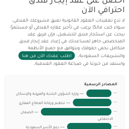
احترافي الآن
لا تدع تعقيدات العقود القانونية تعيق مشروعك الفندقي.
سواء كنت مالكًا يرغب في تأجير عقاره الفندقي أو مستثمرًا
يبحث عن استئجار فندق للتشغيل، فإن فريق عقد
المتخصص جاهز لمساعدتك في إعداد عقد إيجار فندق
متكامل يحمي حقوقك ويتوافق مع جميع الأنظمة
والتشريعات السعودية.
اطلب عقدك الآن من هنا
واستفد من خبرتنا في صياغة العقود الفندقية.
المصادر الرسمية
منصة إيجار
— وزارة الشؤون البلدية والقروية والإسكان
الهيئة العامة للعقار
— تنظيم ورقابة القطاع العقاري
وزارة الموارد البشرية والتنمية الاجتماعية
— الضمان
الاجتماعي
برنامج حساب المواطن
— دعم الأسر السعودية