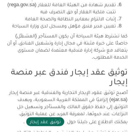
تقديم شهادة من الهيئة العامة للعقار (rega.gov.sa)
تثبت ملكية العقار أو حق التصرف فيه
إثبات الالتزام بمعايير النظافة والصحة العامة
تعيين مدير فندق مؤهل ومسجل لدى وزارة السياحة
كما تشترط هيئة السياحة أن يكون المستأجر (المشغّل)
حاصلًا على خبرة مثبتة في مجال إدارة وتشغيل الفنادق، أو أن
يتعاقد مع شركة إدارة فندقية معتمدة لضمان مستوى
الخدمة المطلوب.
توثيق عقد إيجار فندق عبر منصة
إيجار
أصبح توثيق عقود الإيجار التجارية والفندقية عبر منصة إيجار
(ejar.sa) إلزاميًا في المملكة العربية السعودية. ويهدف
التوثيق إلى حفظ حقوق المالك والمستأجر وتسهيل حل
النزاعات عند حدوثها. لمعرفة المزيد عن عملية التوثيق،
يمكنك الاطلاع على دليلنا حول
توثيق عقد إيجار
.