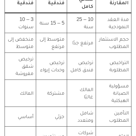
المقارنة
فندقية
فندقية
كامل
مدة العقد
10 – 25
3 – 10
5 – 15 سنة
النموذجية
سنة
سنوات
حجم الاستثمار
متوسط إلى
منخفض إلى
مرتفع جدًا
المطلوب
مرتفع
متوسط
ترخيص
التراخيص
ترخيص
ترخيص
شقق
المطلوبة
فندق كامل
وحدات إيواء
مفروشة
مسؤولية
المالك
الصيانة
مشتركة
المالك
غالبًا
الهيكلية
التأمين
شامل
جزئي
أساسي
المطلوب
ومتعدد
شركات