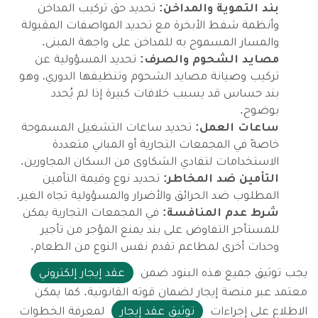
بند التهوية والمداخن:
تحديد حق تركيب المداخن
وأنظمة شفط الأبخرة مع تحديد المواصفات المقبولة
والمسار المسموح به للمداخن على واجهة المبنى.
مصايد الشحوم والصرف:
تحديد المسؤولية عن
تركيب وصيانة مصايد الشحوم وتنظيفها الدوري، وهو
بند حساس قد يسبب خلافات كبيرة إذا لم يُحدد
بوضوح.
ساعات العمل:
تحديد ساعات التشغيل المسموحة
خاصةً في المجمعات التجارية أو المباني متعددة
الاستخدامات لتفادي الشكاوى من السكان المجاورين.
التأمين ضد المخاطر:
تحديد نوع وقيمة التأمين
المطلوب ضد الحرائق والأضرار والمسؤولية تجاه الغير.
شرط عدم المنافسة:
في المجمعات التجارية يمكن
للمستأجر التفاوض على بند يمنع المؤجر من تأجير
وحدات أخرى لمطاعم تقدم نفس النوع من الطعام.
يجب توثيق جميع هذه البنود ضمن
عقد إيجار إلكتروني
معتمد عبر منصة إيجار لضمان قوته القانونية. كما يمكن
الاطلاع على إجراءات
توثيق عقد إيجار
لمعرفة الخطوات