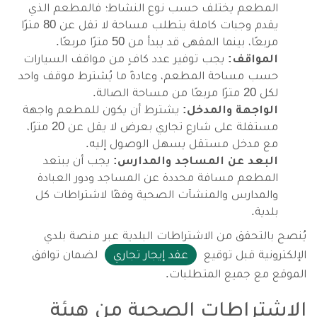
المطعم يختلف حسب نوع النشاط؛ فالمطعم الذي
يقدم وجبات كاملة يتطلب مساحة لا تقل عن 80 مترًا
مربعًا، بينما المقهى قد يبدأ من 50 مترًا مربعًا.
المواقف:
يجب توفير عدد كافٍ من مواقف السيارات
حسب مساحة المطعم، وعادةً ما يُشترط موقف واحد
لكل 20 مترًا مربعًا من مساحة الصالة.
الواجهة والمدخل:
يشترط أن يكون للمطعم واجهة
مستقلة على شارع تجاري بعرض لا يقل عن 20 مترًا،
مع مدخل مستقل يسهل الوصول إليه.
البعد عن المساجد والمدارس:
يجب أن يبتعد
المطعم مسافة محددة عن المساجد ودور العبادة
والمدارس والمنشآت الصحية وفقًا لاشتراطات كل
بلدية.
يُنصح بالتحقق من الاشتراطات البلدية عبر منصة بلدي
الإلكترونية قبل توقيع
عقد إيجار تجاري
لضمان توافق
الموقع مع جميع المتطلبات.
الاشتراطات الصحية من هيئة