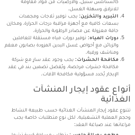
كالستانلس ستيل، والأرضيات من مواد مقاومة
للانزلاق وسهلة الغسل.
التبريد والتخزين:
يجب توفير ثلاجات ومجمدات
بسعات كافية مع أجهزة مراقبة درجات الحرارة، ومخازن
جافة معزولة عن مصادر الرطوبة والحرارة.
دورات المياه:
توفير دورات مياه مستقلة للعاملين
والزبائن مع أحواض غسل اليدين المزودة بصابون معقم
ومناشف ورقية.
مكافحة الحشرات:
يجب وجود عقد سارٍ مع شركة
مكافحة حشرات مرخصة، ويُفضل تضمين بند في عقد
الإيجار يُحدد مسؤولية مكافحة الآفات.
أنواع عقود إيجار المنشآت
الغذائية
تتنوع عقود إيجار المنشآت الغذائية حسب طبيعة النشاط
وحجم العملية التشغيلية. لكل نوع متطلبات خاصة يجب
مراعاتها عند صياغة العقد:
مطعم بصالة جلوس:
يتطلب مساحة كبيرة تشمل