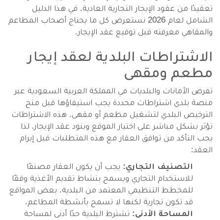
تعقيدًا من عقود الإيجار التجارية العادية. في هذا الدليل
الشامل لعام 2026 نستعرض كل ما يحتاج أصحاب المطاعم
والمقاهي معرفته قبل توقيع عقد الإيجار.
الاشتراطات البلدية لعقد إيجار
مطعم ومقهى
تفرض الأمانات والبلديات في المملكة العربية السعودية عبر
منصة بلدي اشتراطات محددة يجب استيفاؤها قبل منح
الترخيص البلدي لتشغيل مطعم أو مقهى. هذه الاشتراطات
تؤثر بشكل مباشر على اختيار الموقع وبنود عقد الإيجار، لذا
يجب التأكد من توافق العقار مع هذه المتطلبات قبل إبرام
العقد:
التصنيف التجاري:
يجب أن يكون العقار مصنفًا
للاستخدام التجاري ويسمح بنشاط تقديم الأغذية وفقًا
للمخطط التنظيمي المعتمد من البلدية. بعض المواقع
قد تكون تجارية لكنها لا تسمح بأنشطة المطاعم.
المساحة الأدنى:
تشترط البلدية حدًا أدنى لمساحة