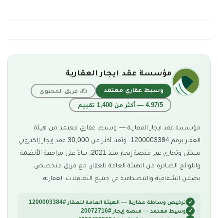
مؤسسة عقد ايجار العقارية
وسيط عقاري معتمد
✍ فريق المحتوى
4.97/5 — أكثر من 1,400 تقييم
مؤسسة عقد ايجار العقارية — وسيط عقاري معتمد من هيئة
العقار برقم 1200003384. وثّقنا أكثر من 30,000 عقد إيجار إلكتروني
سكني وتجاري عبر منصة إيجار منذ 2021، بناءً على مراجعة الأنظمة
واللوائح الصادرة من الهيئة العامة للعقار، مع فريق متخصص
يضمن الشفافية والمصداقية في جميع التعاملات العقارية.
ترخيص وساطة عقارية — الهيئة العامة للعقار #1200003384
وسيط معتمد — منصة إيجار #20072716