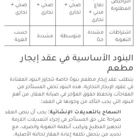
التراخيص
دفاع
صحي +
صحي +
صحي +
المطلوبة
مدني +
تجاري
تجاري
تجاري
تجاري
اشتراطات
مشددة
حسب
متوسطة
مشددة
التهوية
جدًا
العربة
البنود الأساسية في عقد إيجار
مطعم
يتطلب عقد إيجار مطعم بنودًا خاصة تتجاوز البنود المعتادة
في عقود الإيجار التجارية. هذه البنود تحمي المستأجر من
المفاجآت وتحفظ حقوق المؤجر في صيانة العقار. من أهم
البنود التي يجب التأكد من وجودها في العقد:
السماح بالتعديلات الإنشائية:
يجب أن ينص العقد
صراحةً على حق المستأجر في إجراء التعديلات اللازمة
لتجهيز المطبخ وتركيب أنظمة التهوية والصرف، مع
تحديد من يتحمل تكلفة إعادة العقار لحالته الأصلية.