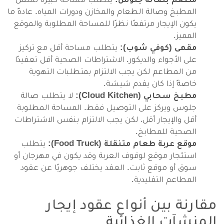
المطبخ وصالة الطعام والمخازن ودورات المياه. عادةً ما
يكون الإيجار مرتفعًا نظرًا للمساحة المطلوبة والموقع
المميز.
مقهى (كوفي شوب):
يتطلب مساحة أقل مع تركيز
على الأجواء والديكور. الاشتراطات الصحية أقل تعقيدًا
من المطاعم لكن يجب الالتزام بمتطلبات التهوية
خاصةً إذا كان يقدم شيشة.
مطبخ سحابي (Cloud Kitchen):
لا يتطلب صالة
جلوس ويركز على التوصيل فقط. المساحة المطلوبة
أقل والإيجار أقل، لكن يجب الالتزام بنفس الاشتراطات
الصحية للمطابخ.
موقع عربة طعام متنقلة (Food Truck):
يتطلب
استئجار موقع لوقوف العربة وقد يكون في مهرجان أو
سوق أو موقع ثابت. العقد يختلف جوهريًا عن عقود
المطاعم التقليدية.
مقارنة بين أنواع عقود إيجار
المنشآت الغذائية