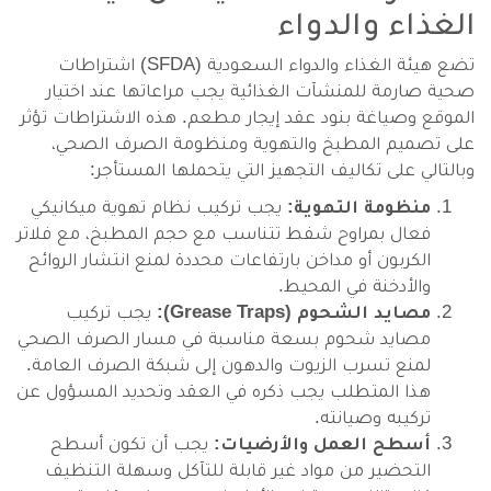
الغذاء والدواء
تضع هيئة الغذاء والدواء السعودية (SFDA) اشتراطات
صحية صارمة للمنشآت الغذائية يجب مراعاتها عند اختيار
الموقع وصياغة بنود عقد إيجار مطعم. هذه الاشتراطات تؤثر
على تصميم المطبخ والتهوية ومنظومة الصرف الصحي،
وبالتالي على تكاليف التجهيز التي يتحملها المستأجر:
منظومة التهوية:
يجب تركيب نظام تهوية ميكانيكي
فعال بمراوح شفط تتناسب مع حجم المطبخ، مع فلاتر
الكربون أو مداخن بارتفاعات محددة لمنع انتشار الروائح
والأدخنة في المحيط.
مصايد الشحوم (Grease Traps):
يجب تركيب
مصايد شحوم بسعة مناسبة في مسار الصرف الصحي
لمنع تسرب الزيوت والدهون إلى شبكة الصرف العامة.
هذا المتطلب يجب ذكره في العقد وتحديد المسؤول عن
تركيبه وصيانته.
أسطح العمل والأرضيات:
يجب أن تكون أسطح
التحضير من مواد غير قابلة للتآكل وسهلة التنظيف