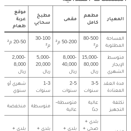
موقع
مطعم
مطبخ
المعيار
مقهى
عربة
كامل
سحابي
طعام
المساحة
80-500
30-100
50-200 م²
20-50 م²
المطلوبة
م²
م²
متوسط
15,000-
8,000-
5,000-
2,000-
الإيجار
80,000
40,000
20,000
8,000
الشهري
ريال
ريال
ريال
ريال
مدة العقد
3-5
2-5
1-3
شهري أو
المعتادة
سنوات
سنوات
سنوات
سنوي
تكلفة
عالية
متوسطة-
متوسطة
منخفضة
التجهيز
جدًا
عالية
بلدي +
صحي +
بلدي +
بلدي +
بلدي +