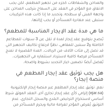
والمداخن والشفاطات كجزء من تجهيز المطعم. لكن يجب
الاتفاق مع المؤجر في العقد على السماح بتركيب المداخن على
واجهة المبنى أو سطحه، وتحديد ما إذا كانت هذه التركيبات
ستبقى عند مغادرة المستأجر أو يجب إزالتها.
ما هي مدة عقد الإيجار المناسبة للمطعم؟
يُنصح بتوقيع عقد إيجار لمدة لا تقل عن 3 سنوات للمطاعم
الكاملة و2 سنتين للمقاهي، نظرًا لارتفاع تكاليف التجهيز التي
قد تصل إلى مئات الآلاف من الريالات. المدة القصيرة لا تمنح
المستأجر فرصة كافية لاسترداد استثماره في التجهيزات.
يُفضل أيضًا تضمين خيار التجديد بشروط واضحة.
هل يجب توثيق عقد إيجار المطعم في
منصة إيجار؟
نعم، توثيق عقد إيجار المطعم عبر منصة إيجار الإلكترونية
(ejar.sa) إلزامي كأي عقد إيجار تجاري آخر. العقد الموثق شرط
أساسي لاستخراج الترخيص البلدي والسجل التجاري. عدم
التوثيق يُعرض المؤجر لغرامة مالية ويحرم المستأجر من