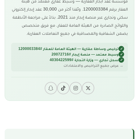
مؤسسة عقد ايجار العقارية — وسيط عقاري معتمد من هيئة
العقار برقم 1200003384. وثّقنا أكثر من 30,000 عقد إيجار إلكتروني
سكني وتجاري عبر منصة إيجار منذ 2021، بناءً على مراجعة الأنظمة
واللوائح الصادرة من الهيئة العامة للعقار، مع فريق متخصص
يضمن الشفافية والمصداقية في جميع التعاملات العقارية.
ترخيص وساطة عقارية — الهيئة العامة للعقار #1200003384
وسيط معتمد — منصة إيجار #20072716
سجل تجاري — وزارة التجارة #4030422599
عرض جميع التراخيص والاعتمادات