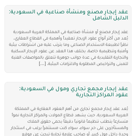
عقد إيجار مصنع ومنشأة صناعية في السعودية:
الدليل الشامل
عقد إيجار مصنع أو منشأة صناعية في المملكة العربية السعودية
يُعد من أكثر أنواع عقود الإيجار تعقيداً وأهمية في القطاع العقاري،
نظراً لطبيعة الاستخدام الصناعي وما يترتب عليه من اشتراطات بيئية
وأمنية وتنظيمية خاصة. يختلف هذا العقد عن عقود الإيجار السكنية
والتجارية التقليدية في عدة جوانب جوهرية تتعلق بالمواصفات الفنية
للمبنى والتراخيص المطلوبة والالتزامات البيئية. […]
عقد إيجار مجمع تجاري ومول في السعودية:
عقود المراكز التجارية
يُعد عقد إيجار مجمع تجاري من أهم العقود العقارية في المملكة
العربية السعودية، حيث يشهد قطاع المولات والمراكز التجارية نمواً
متسارعاً يتطلب تنظيماً قانونياً دقيقاً يحمي حقوق الملاك
والمستأجرين على حدٍ سواء. سواء كنت مستثمراً يرغب في استئجار
وحدة داخل مول كبير، أو صاحب علامة تجارية تبحث عن موقع