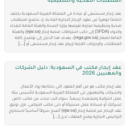
عقد إيجار مستشفى أو عيادة في المملكة العربية السعودية يختلف
اختلافاً جوهرياً عن عقود الإيجار التجارية العادية، إذ يخضع لمتطلبات
صحية وتنظيمية صارمة تفرضها وزارة الصحة والهيئة العامة للغذاء
والدواء (SFDA) إلى جانب اشتراطات منصة إيجار (ejar.sa) والهيئة
العامة للعقار (rega.gov.sa). يهدف هذا الدليل إلى توضيح كافة
المتطلبات والإجراءات اللازمة لإبرام عقد إيجار مستشفى أو […]
عقد إيجار مكتب في السعودية: دليل الشركات
والمهنيين 2026
عقد إيجار مكتب هو من أهم العقود التي يحتاجها رواد الأعمال
والشركات والمهنيون في المملكة العربية السعودية لتأسيس بيئة
عمل احترافية ومعتمدة رسمياً. سواء كنت تبحث عن مكتب خاص
لشركتك أو مساحة عمل مشتركة أو حتى مكتب افتراضي، فإن توثيق
عقد الإيجار عبر منصة إيجار (ejar.sa) أصبح شرطاً أساسياً لاستخراج
التراخيص التجارية وفتح الملفات لدى […]